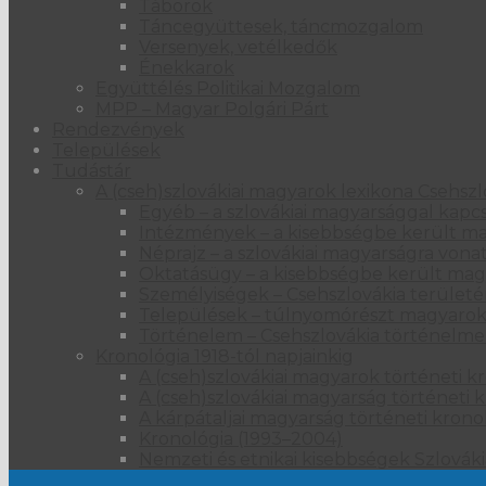
Táborok
Táncegyüttesek, táncmozgalom
Versenyek, vetélkedők
Énekkarok
Együttélés Politikai Mozgalom
MPP – Magyar Polgári Párt
Rendezvények
Települések
Tudástár
A (cseh)szlovákiai magyarok lexikona Csehsz
Egyéb – a szlovákiai magyarsággal kapcso
Intézmények – a kisebbségbe került ma
Néprajz – a szlovákiai magyarságra vona
Oktatásügy – a kisebbségbe került ma
Személyiségek – Csehszlovákia területé
Települések – túlnyomórészt magyarok 
Történelem – Csehszlovákia történelme
Kronológia 1918-tól napjainkig
A (cseh)szlovákiai magyarok történeti kr
A (cseh)szlovákiai magyarság történeti k
A kárpátaljai magyarság történeti kronol
Kronológia (1993–2004)
Nemzeti és etnikai kisebbségek Szlová