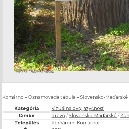
Temető – hirdetőtáblák
Komárno – Oznamovacia tabuľa – Slovensko-Maďarské
Kategória
Vizuálna dvojjazyčnosť
Címke
drevo
/
Slovensko-Maďarské
/
Ko
Település
Komárom [Komárno]