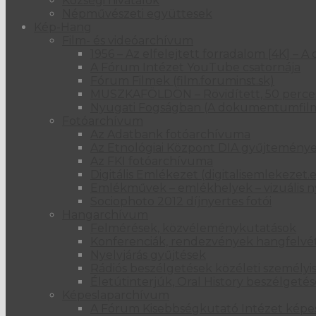
Községi hivatalok
Népművészeti együttesek
Kép-Hang
Film- és videóarchívum
1956 – Az elfelejtett forradalom [4K] 
A Fórum Intézet YouTube csatornája
Fórum Filmek (film.foruminst.sk)
MUSZKAFÖLDÖN – Rövidített, 50 perces
Nyugati Fogságban (A dokumentumfil
Fotóarchívum
Az Adatbank fotóarchívuma
Az Etnológiai Központ DIA gyűjtemény
Az FKI fotóarchívuma
Digitális Emlékezet (digitalisemlekezet.
Emlékművek – emlékhelyek – vizuális n
Sociophoto 2012 díjnyertes fotói
Hangarchívum
Felmérések, közvéleménykutatások
Konferenciák, rendezvények hangfelvét
Nyelvjárás gyűjtések
Rádiós beszélgetések közéleti személyi
Életútinterjúk, Oral History beszélgeté
Képeslaparchívum
A Fórum Kisebbségkutató Intézet kép