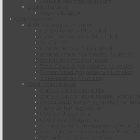
Szakrális Kisemlék Archívum
Digitális tartalom
Regionális lapok
Gyűjtemények
A BH különgyűjteményei
CD gyűjtemény [Hunteka]
Csemadok Könyvtár [Huntéka]
Folyóirattár
Gramma Könyvtár [Huntéka]
Koncsol László gyűjtemény [Huntéka]
Szakdolgozatok [Hunteka]
Tóth–Ozsvald gyűjtemény [Huntéka]
Tőzsér Árpád gyűjtemény [Huntéka]
Videókazetták [Hunteka]
Egyéni hagyatékok
Arany A. László hagyatéka
Arany A. László hagyatékának levéltári l
Dobos László könyvhagyatéka [Huntéka
Fábry Zoltán hagyatéka
Gyönyör József iratai
Győry Dezső hagyatéka
Id. Tuba Lajos könyvhagyatéka [Hunték
Jakab István könyvhagyatéka [Huntéka
Schleicher László hagyatéka