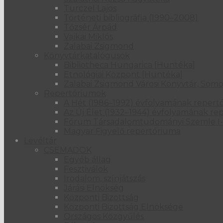
Turczel Lajos
Történeti bibliográfia (1990–2008)
Tőzsér Árpád
Vajkai Miklós
Zalabai Zsigmond
Könyvtárkatalógusok
Bibliotheca Hungarica [Huntéka]
Etnológiai Központ [Huntéka]
Zalabai Zsigmond Városi Könyvtár, Somo
Repertóriumok
A Hét (1986–1992) évfolyamának repert
Az Új Élet (1932–1944) évfolyamának re
Fórum Társadalomtudományi Szemle I-
Magyar Figyelő repertóriuma
Levéltár
CSEMADOK
Egyéb állag
Fesztiválok
Irodalom, színjátszás
Járási Elnökség
Központi Bizottság
Központi Bizottság Elnöksége
Országos Közgyűlés