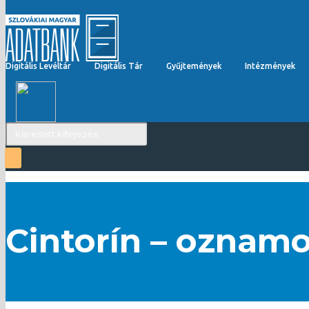
Digitális Levéltár
Digitális Tár
Gyűjtemények
Intézmények
Cintorín – oznamo