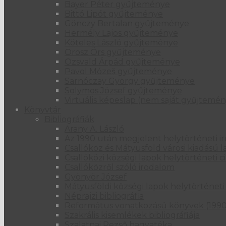
Bayer Péter gyűjteménye
Bittó Lipót gyűjteménye
Gönczy Bertalan gyűjteménye
Hermély Lajos gyűjteménye
Köteles László gyűjteménye
Orosz Örs gyűjteménye
Ozsvald Árpád gyűjteménye
Pavol Mózeš gyűjteménye
Sarnóczay György gyűjteménye
Solymos József gyűjteménye
Virtuális képeslap (nem saját gyűjtemén
Könyvtár
Bibliográfiák
Arany A. László
Az 1990 után megjelent helytörténeti i
Csallóköz és Mátyusföld városi kiadású 
Csallóközi községi lapok helytörténeti
Csallóközről szóló irodalom
Gyönyör József
Mátyusföldi községi lapok helytörténet
Néprajzi bibliográfia
Református vonatkozású könyvek (199
Szakrális kisemlékek bibliográfiája
Szalatnai Rezső hagyatéka