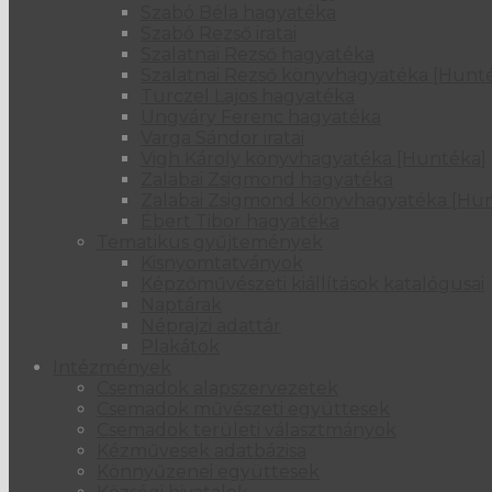
Szabó Béla hagyatéka
Szabó Rezső iratai
Szalatnai Rezső hagyatéka
Szalatnai Rezső könyvhagyatéka [Hunt
Turczel Lajos hagyatéka
Ungváry Ferenc hagyatéka
Varga Sándor iratai
Vigh Károly könyvhagyatéka [Huntéka]
Zalabai Zsigmond hagyatéka
Zalabai Zsigmond könyvhagyatéka [Hu
Ébert Tibor hagyatéka
Tematikus gyűjtemények
Kisnyomtatványok
Képzőművészeti kiállítások katalógusai
Naptárak
Néprajzi adattár
Plakátok
Intézmények
Csemadok alapszervezetek
Csemadok művészeti együttesek
Csemadok területi választmányok
Kézművesek adatbázisa
Könnyűzenei együttesek