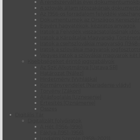
A rendszerváltás évei dokumentumok
A szlovák állam időszakának dokumentu
Az 1956-os forradalom felvidéki visszhan
Dokumentumok az Országos Kereszténysz
Egyéni hagyatékok, kéziratos anyagok
Iratok a Felvidék visszacsatolásának idő
Iratok a Kárpátaljai Magyarság Történet
Iratok a csehszlovákiai magyarság (1948–
Iratok a szlovákiai magyarok jogfosztot
Vegyes iratok a szlovákiai magyarok ké
Kisebbségeket érintő jogszabályok
Az SzK Alkotmánya [Ústava SR]
Határozat [Nález]
Hirdetmény [Vyhláška]
Kormányrendelet [Nariadenie vlády]
Törvény [Zákon]
Állásfoglalás [Uznesenie]
Értesítés [Oznámenie]
Összes
Digitális Tár
Digitalizált folyóiratok
A Hét (1956–1996)
Fáklya (1951–1956)
Irodalmi Szemle (1958–2021)