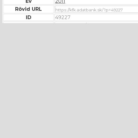
Év
2011
Rövid URL
ID
49227
Módosítás dátuma
2017. november 17.
Hibát talált?
Üzenőfal
E-mail
Üzenet