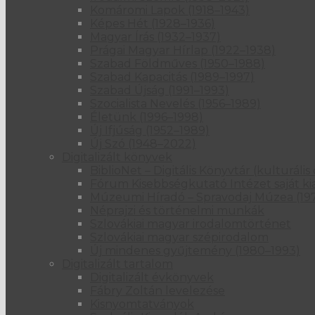
Komáromi Lapok (1918–1943)
Képes Hét (1928–1936)
Magyar Írás (1932–1937)
Prágai Magyar Hírlap (1922–1938)
Szabad Földműves (1950–1988)
Szabad Kapacitás (1989–1997)
Szabad Újság (1991–1993)
Szocialista Nevelés (1956–1989)
Életünk (1996–1998)
Új Ifjúság (1952–1989)
Új Szó (1948–2022)
Digitalizált könyvek
BiblioNet – Digitális Könyvtár (kulturál
Fórum Kisebbségkutató Intézet saját ki
Múzeumi Híradó – Spravodaj Múzea (19
Néprajzi és történelmi munkák
Szlovákiai magyar irodalomtörténet
Szlovákiai magyar szépirodalom
Új mindenes gyűjtemény (1980–1993)
Digitalizált tartalom
Digitalizált évkönyvek
Fábry Zoltán levelezése
Kisnyomtatványok